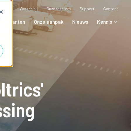
Werken bij
Onze resellers
Support
Contact
d
Klanten
Onze aanpak
Nieuws
Kennis
trics'
ssing