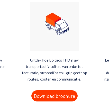
uw
Ontdek hoe Boltrics TMS al uw
Le
n en
transportactiviteiten, van order tot
facturatie, stroomlijnt en u grip geeft op
d
routes, kosten en communicatie.
inz
Download brochure